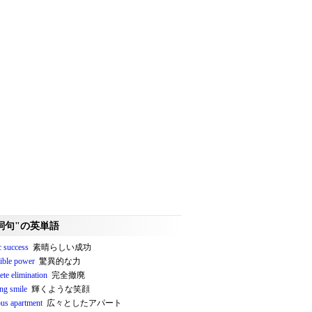
詞句"の英単語
ic success
素晴らしい成功
dible power
驚異的な力
ete elimination
完全撤廃
ng smile
輝くような笑顔
ous apartment
広々としたアパート