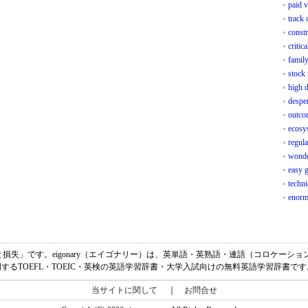
paid v
track 
constr
critic
family
stock
high 
desper
outcom
ecosys
regul
wonde
easy 
techni
enorm
味は、「利益と損失」です。eigonary（エイゴナリー）は、英単語・英熟語・連語（コロケ
明するTOEFL・TOEIC・英検の英語学習辞書・大学入試向けの無料英語学習辞書です
当サイトに関して
｜
お問合せ