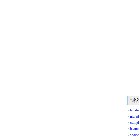
"名
terrif
incre
compl
beami
spaci