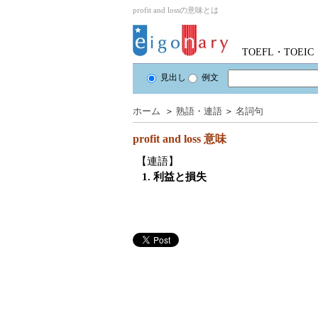
profit and lossの意味とは
TOEFL・TOE
見出し
例文
ホーム
＞
熟語・連語
＞
名詞句
profit and loss
意味
【連語】
1. 利益と損失