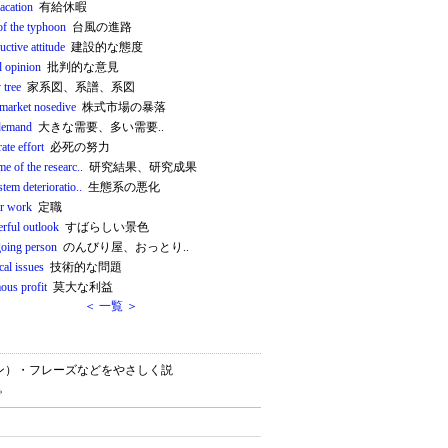
acation
有給休暇
of the typhoon
台風の進路
uctive attitude
建設的な態度
al opinion
批判的な意見
 tree
家系図、系譜、系図
 market nosedive
株式市場の暴落
demand
大きな需要、多い需要..
ate effort
必死の努力
e of the researc..
研究結果、研究成果
tem deterioratio..
生態系の悪化
ar work
定職
rful outlook
すばらしい景色
going person
のんびり屋、おっとり..
cal issues
技術的な問題
ous profit
莫大な利益
＜ 一覧 ＞
ーション）・フレーズなどをやさしく説
。