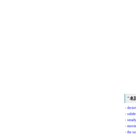
"名
decisi
subtle
stead
movin
the su