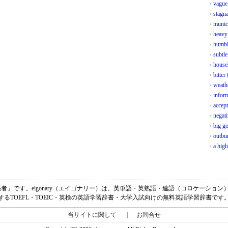
vague 
stagn
munic
heavy
humble
subtl
house
bitter
weathe
infor
accept
negat
big go
outbu
a high
味は、「関係者」です。eigonary（エイゴナリー）は、英単語・英熟語・連語（コロケー
するTOEFL・TOEIC・英検の英語学習辞書・大学入試向けの無料英語学習辞書です
当サイトに関して
｜
お問合せ