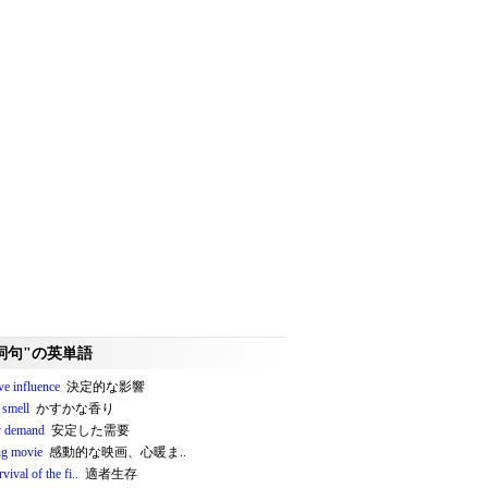
詞句"の英単語
ve influence
決定的な影響
 smell
かすかな香り
y demand
安定した需要
g movie
感動的な映画、心暖ま..
rvival of the fi..
適者生存