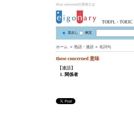
those concernedの意味とは
TOEFL・TOE
見出し
例文
ホーム
＞
熟語・連語
＞
名詞句
those concerned
意味
【連語】
1. 関係者