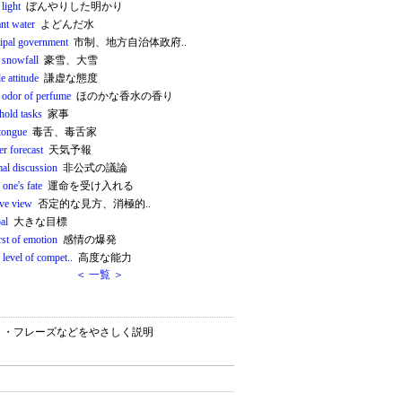
light
ぼんやりした明かり
ant water
よどんだ水
ipal government
市制、地方自治体政府..
 snowfall
豪雪、大雪
 attitude
謙虚な態度
e odor of perfume
ほのかな香水の香り
hold tasks
家事
 tongue
毒舌、毒舌家
r forecast
天気予報
mal discussion
非公式の議論
 one's fate
運命を受け入れる
ive view
否定的な見方、消極的..
al
大きな目標
rst of emotion
感情の爆発
 level of compet..
高度な能力
＜ 一覧 ＞
ション）・フレーズなどをやさしく説明
。