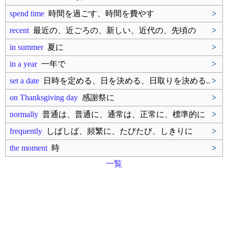
spend time
時間を過ごす、時間を費やす
>
recent
最近の、近ごろの、新しい、近代の、先頃の
>
in summer
夏に
>
in a year
一年で
>
set a date
日時を定める、日を決める、日取りを決める..
>
on Thanksgiving day
感謝祭に
>
normally
普通は、普通に、通常は、正常に、標準的に
>
frequently
しばしば、頻繁に、たびたび、しきりに
>
the moment
時
>
一覧