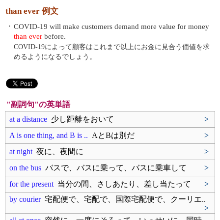
than ever 例文
・
COVID-19 will make customers demand more value for money
than ever
before.
COVID-19によって顧客はこれまで以上にお金に見合う価値を求
めるようになるでしょう。
"副詞句"の英単語
at a distance
少し距離をおいて
>
A is one thing, and B is ..
AとBは別だ
>
at night
夜に、夜間に
>
on the bus
バスで、バスに乗って、バスに乗車して
>
for the present
当分の間、さしあたり、差し当たって
>
by courier
宅配便で、宅配で、国際宅配便で、クーリエ..
>