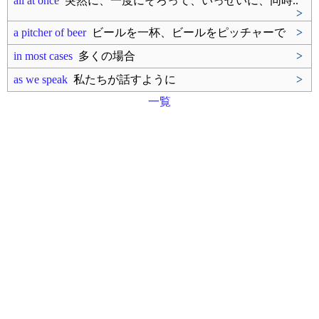
all at once
突然に、一度にそろって、いっせいに、同時..
>
a pitcher of beer
ビールを一杯、ビールをピッチャーで
>
in most cases
多くの場合
>
as we speak
私たちが話すように
>
一覧