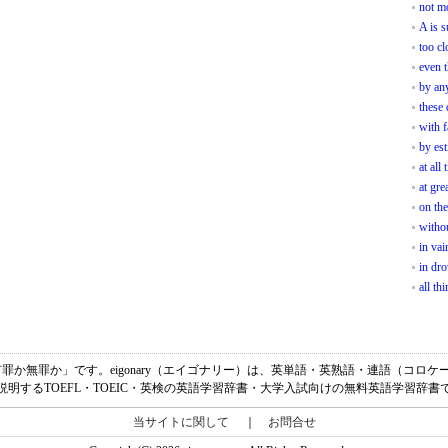
not m
A is s
too cl
even 
by an
these
with f
by est
at all
at gre
on th
witho
in vai
in dr
all th
ltyの意味は、「有罪か無罪か」です。eigonary（エイゴナリー）は、英単語・英熟語・連語（
説明するTOEFL・TOEIC・英検の英語学習辞書・大学入試向けの無料英語学習辞書
当サイトに関して
｜
お問合せ