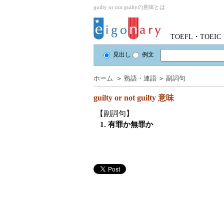
guilty or not guiltyの意味とは
TOEFL・TOE
見出し
例文
ホーム
＞
熟語・連語
＞
副詞句
guilty or not guilty
意味
【副詞句】
1. 有罪か無罪か