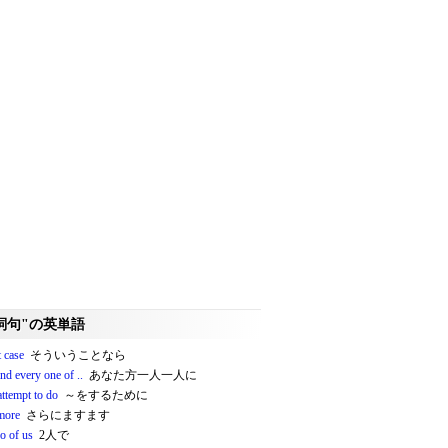
詞句"の英単語
t case
そういうことなら
nd every one of ..
あなた方一人一人に
attempt to do
～をするために
more
さらにますます
o of us
2人で