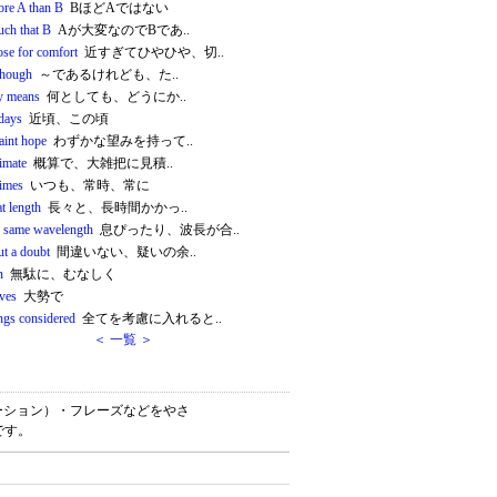
ore A than B
BほどAではない
uch that B
Aが大変なのでBであ..
ose for comfort
近すぎてひやひや、切..
though
～であるけれども、た..
y means
何としても、どうにか..
 days
近頃、この頃
aint hope
わずかな望みを持って..
imate
概算で、大雑把に見積..
 times
いつも、常時、常に
at length
長々と、長時間かかっ..
e same wavelength
息ぴったり、波長が合..
ut a doubt
間違いない、疑いの余..
n
無駄に、むなしく
oves
大勢で
ings considered
全てを考慮に入れると..
＜ 一覧 ＞
コロケーション）・フレーズなどをやさ
です。