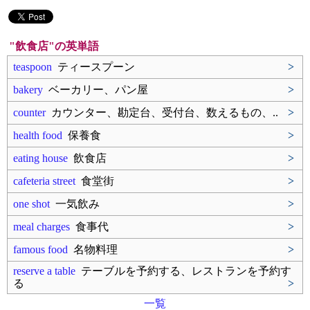
"飲食店"の英単語
teaspoon
ティースプーン
>
bakery
ベーカリー、パン屋
>
counter
カウンター、勘定台、受付台、数えるもの、..
>
health food
保養食
>
eating house
飲食店
>
cafeteria street
食堂街
>
one shot
一気飲み
>
meal charges
食事代
>
famous food
名物料理
>
reserve a table
テーブルを予約する、レストランを予約す
る
>
一覧