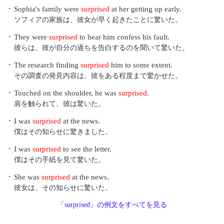
・
Sophia's family were
surprised
at her getting up early.
ソフィアの家族は、彼女が早く起きたことに驚いた。
・
They were
surprised
to hear him confess his fault.
彼らは、彼が自分の過ちを告白するのを聞いて驚いた。
・
The research finding
surprised
him to some extent.
その調査の発見内容は、彼をある程度まで驚かせた。
・
Touched on the shoulder, he was
surprised
.
肩を触られて、彼は驚いた。
・
I was
surprised
at the news.
僕はその知らせに驚きました。
・
I was
surprised
to see the letter.
僕はその手紙を見て驚いた。
・
She was
surprised
at the news.
彼女は、その知らせに驚いた。
「surprised」の例文をすべてを見る