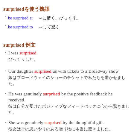
surprisedを使う熟語
・
be surprised at
～に驚く、びっくり..
・
be surprised to
～して驚く
surprised 例文
・
I was
surprised
.
びっくりした。
・
Our daughter
surprised
us with tickets to a Broadway show.
娘はブロードウェイのショーのチケットで私たちを驚かせまし
た。
・
He was genuinely
surprised
by the positive feedback he
received.
彼は自分が受けたポジティブなフィードバックに心から驚きまし
た。
・
She was genuinely
surprised
by the thoughtful gift.
彼女はその思いやりのある贈り物に本当に驚きました。