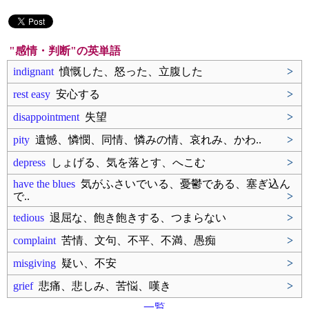
"感情・判断"の英単語
indignant
憤慨した、怒った、立腹した
>
rest easy
安心する
>
disappointment
失望
>
pity
遺憾、憐憫、同情、憐みの情、哀れみ、かわ..
>
depress
しょげる、気を落とす、へこむ
>
have the blues
気がふさいでいる、憂鬱である、塞ぎ込ん
で..
>
tedious
退屈な、飽き飽きする、つまらない
>
complaint
苦情、文句、不平、不満、愚痴
>
misgiving
疑い、不安
>
grief
悲痛、悲しみ、苦悩、嘆き
>
一覧