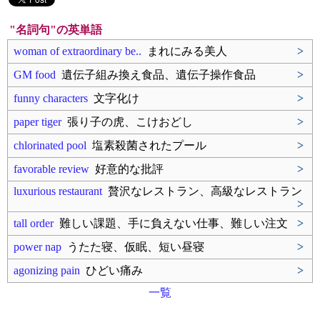
"名詞句"の英単語
woman of extraordinary be..
まれにみる美人
>
GM food
遺伝子組み換え食品、遺伝子操作食品
>
funny characters
文字化け
>
paper tiger
張り子の虎、こけおどし
>
chlorinated pool
塩素殺菌されたプール
>
favorable review
好意的な批評
>
luxurious restaurant
贅沢なレストラン、高級なレストラン
>
tall order
難しい課題、手に負えない仕事、難しい注文
>
power nap
うたた寝、仮眠、短い昼寝
>
agonizing pain
ひどい痛み
>
一覧