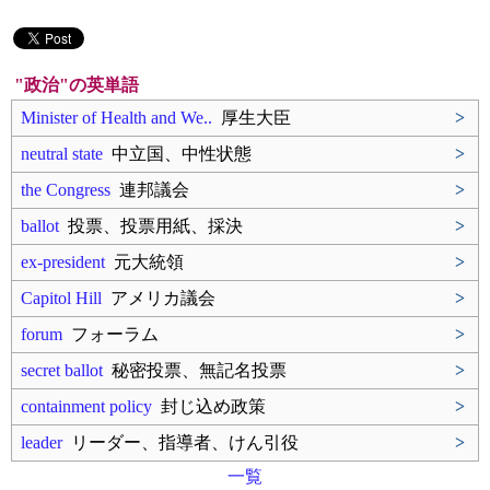
"政治"の英単語
Minister of Health and We..
厚生大臣
>
neutral state
中立国、中性状態
>
the Congress
連邦議会
>
ballot
投票、投票用紙、採決
>
ex-president
元大統領
>
Capitol Hill
アメリカ議会
>
forum
フォーラム
>
secret ballot
秘密投票、無記名投票
>
containment policy
封じ込め政策
>
leader
リーダー、指導者、けん引役
>
一覧