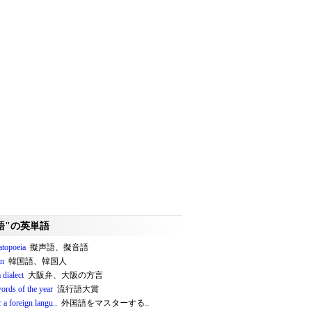
語"の英単語
topoeia
擬声語、擬音語
an
韓国語、韓国人
 dialect
大阪弁、大阪の方言
ords of the year
流行語大賞
 a foreign langu..
外国語をマスターする..