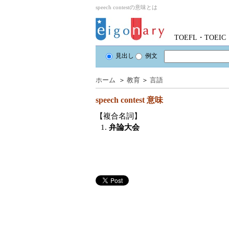
speech contestの意味とは
TOEFL・TOE
見出し
例文
ホーム
＞
教育
＞
言語
speech contest
意味
【複合名詞】
1.
弁論大会