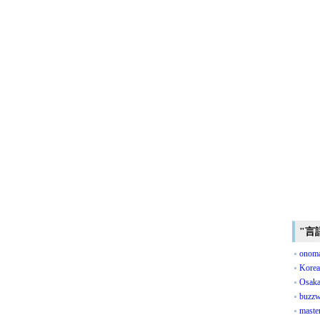
"言
onoma
Kore
Osaka
buzzw
master