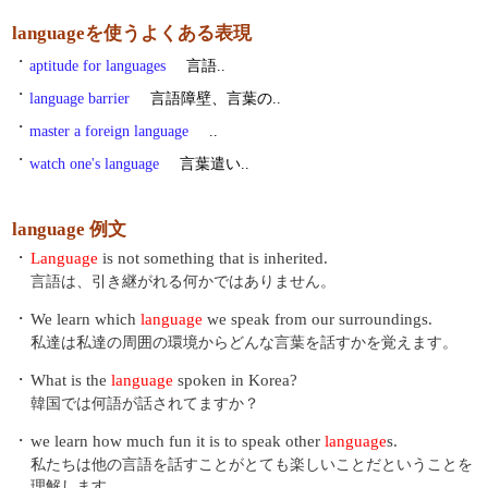
languageを使うよくある表現
・
aptitude for languages
言語..
・
language barrier
言語障壁、言葉の..
・
master a foreign language
..
・
watch one's language
言葉遣い..
language 例文
・
Language
is not something that is inherited.
言語は、引き継がれる何かではありません。
・
We learn which
language
we speak from our surroundings.
私達は私達の周囲の環境からどんな言葉を話すかを覚えます。
・
What is the
language
spoken in Korea?
韓国では何語が話されてますか？
・
we learn how much fun it is to speak other
language
s.
私たちは他の言語を話すことがとても楽しいことだということを
理解します。