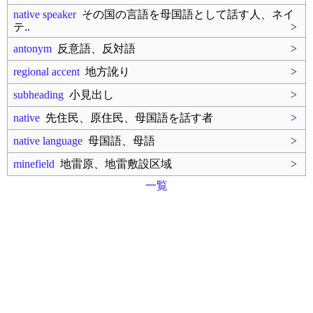
native speaker
その国の言語を母国語として話す人、ネイ
テ..
>
antonym
反意語、反対語
>
regional accent
地方訛り
>
subheading
小見出し
>
native
先住民、原住民、母国語を話す者
>
native language
母国語、母語
>
minefield
地雷原、地雷敷設区域
>
一覧