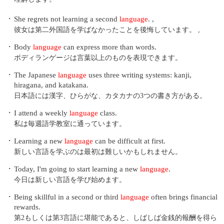
・
She regrets not learning a second
language
. ,
彼女は第二外国語を学ばなかったことを後悔しています。 ,
・
Body
language
can express more than words.
ボディランゲージは言葉以上のものを表現できます。
・
The Japanese
language
uses three writing systems: kanji,
hiragana, and katakana.
日本語には漢字、ひらがな、カタカナの3つの書き方がある。
・
I attend a weekly
language
class.
私は毎週語学教室に通っています。
・
Learning a new
language
can be difficult at first.
新しい言語を学ぶのは最初は難しいかもしれません。
・
Today, I'm going to start learning a new
language
.
今日は新しい言語を学び始めます。
・
Being skillful in a second or third
language
often brings financial
rewards.
第2もしくは第3言語に堪能であると、しばしば金銭的報酬を得ら