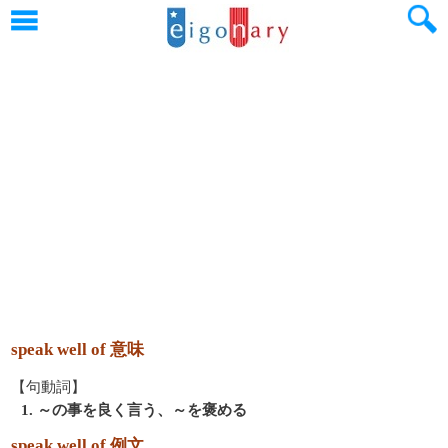
speak well of 意味
【句動詞】
1. ～の事を良く言う、～を褒める
speak well of 例文