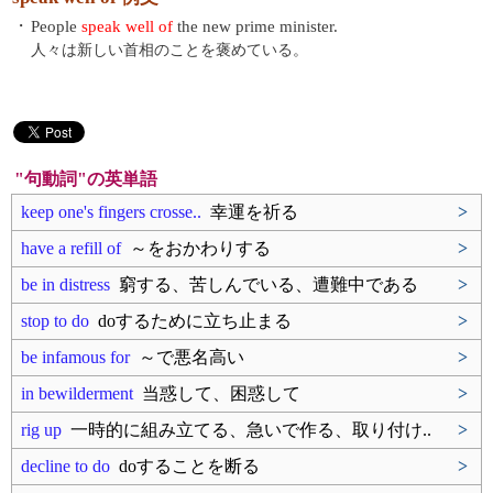
・
People
speak well of
the new prime minister.
人々は新しい首相のことを褒めている。
"句動詞"の英単語
keep one's fingers crosse..
幸運を祈る
>
have a refill of
～をおかわりする
>
be in distress
窮する、苦しんでいる、遭難中である
>
stop to do
doするために立ち止まる
>
be infamous for
～で悪名高い
>
in bewilderment
当惑して、困惑して
>
rig up
一時的に組み立てる、急いで作る、取り付け..
>
decline to do
doすることを断る
>