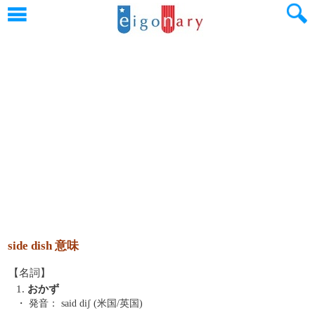
side dish 意味
【名詞】
1.
おかず
・ 発音：
said diʃ (米国/英国)