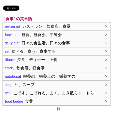
"食事"の英単語
restaurant
レストラン、飲食店、食堂
>
luncheon
昼食、昼食会、午餐会
>
daily diet
日々の食生活、日々の食事
>
eat
食べる、食う、食事する
>
dinner
夕食、ディナー、正餐
>
eatery
飲食店、軽食堂
>
nutritional
栄養の、栄養上の、栄養学の
>
soup
汁、スープ
>
spill
こぼす、こぼれる、まく、まき散らす、もら..
>
food budge
食費
>
一覧