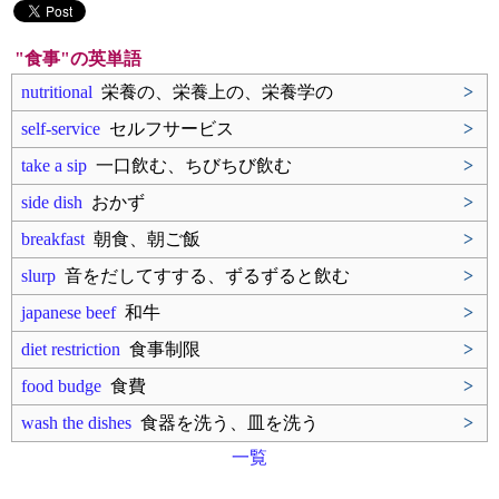
"食事"の英単語
nutritional
栄養の、栄養上の、栄養学の
>
self-service
セルフサービス
>
take a sip
一口飲む、ちびちび飲む
>
side dish
おかず
>
breakfast
朝食、朝ご飯
>
slurp
音をだしてすする、ずるずると飲む
>
japanese beef
和牛
>
diet restriction
食事制限
>
food budge
食費
>
wash the dishes
食器を洗う、皿を洗う
>
一覧