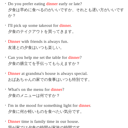
・
Do you prefer eating
dinner
early or late?
夕食は早めに食べるのがいいですか、それとも遅い方がいいです
か？
・
I'll pick up some takeout for
dinner
.
夕食のテイクアウトを買ってきます。
・
Dinner
with friends is always fun.
友達との夕食はいつも楽しい。
・
Can you help me set the table for
dinner
?
夕食の膳立てを手伝ってもらえますか？
・
Dinner
at grandma's house is always special.
おばあちゃんの家での食事はいつも特別です。
・
What's on the menu for
dinner
?
夕食のメニューは何ですか？
・
I'm in the mood for something light for
dinner
.
夕食に何か軽いものを食べたい気分です。
・
Dinner
time is family time in our house.
我が家では夕食の時間が家族の時間です。