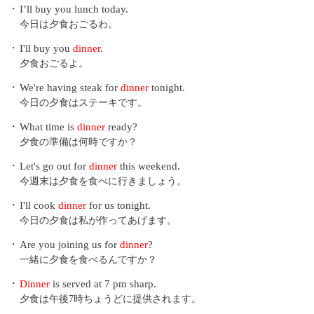
・
I’ll buy you lunch today.
今日は夕食おごるわ。
・
I'll buy you
dinner
.
夕食おごるよ。
・
We're having steak for
dinner
tonight.
今日の夕食はステーキです。
・
What time is
dinner
ready?
夕食の準備は何時ですか？
・
Let's go out for
dinner
this weekend.
今週末は夕食を食べに行きましょう。
・
I'll cook
dinner
for us tonight.
今日の夕食は私が作ってあげます。
・
Are you joining us for
dinner
?
一緒に夕食を食べるんですか？
・
Dinner
is served at 7 pm sharp.
夕食は午後7時ちょうどに提供されます。