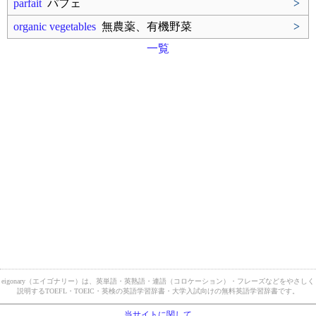
parfait
パフェ
>
organic vegetables
無農薬、有機野菜
>
一覧
eigonary（エイゴナリー）は、英単語・英熟語・連語（コロケーション）・フレーズなどをやさしく
説明するTOEFL・TOEIC・英検の英語学習辞書・大学入試向けの無料英語学習辞書です。
当サイトに関して