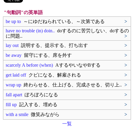
"句動詞"の英単語
be up to
～にゆだねられている、～次第である
>
have no trouble (in) doin..
doするのに苦労しない、doするの
に問題..
>
lay out
説明する、提示する、打ち出す
>
be away
留守にする、席を外す
>
scarcely A before (when)
AするやいなやBする
>
get laid off
クビになる、解雇される
>
wrap up
終わらせる、仕上げる、完成させる、切り上..
>
fall apart
ぼろぼろになる
>
fill up
記入する、埋める
>
with a smile
微笑みながら
>
一覧