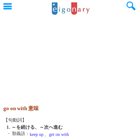
go on with 意味
【句動詞】
1. ～を続ける、～次へ進む
・ 類義語：
keep up
、
get on with