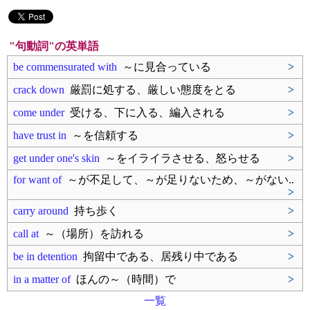
"句動詞"の英単語
be commensurated with
～に見合っている
>
crack down
厳罰に処する、厳しい態度をとる
>
come under
受ける、下に入る、編入される
>
have trust in
～を信頼する
>
get under one's skin
～をイライラさせる、怒らせる
>
for want of
～が不足して、～が足りないため、～がない..
>
carry around
持ち歩く
>
call at
～（場所）を訪れる
>
be in detention
拘留中である、居残り中である
>
in a matter of
ほんの～（時間）で
>
一覧