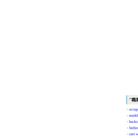
"職
occup
model
hucks
fashi
care 