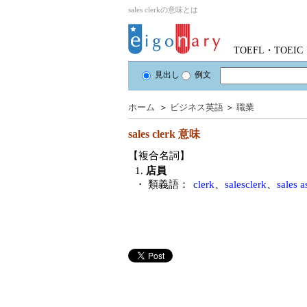
sales clerkの意味とは
TOEFL・TOE
見出し
例文
ホーム
＞
ビジネス英語
＞
職業
sales clerk
意味
【複合名詞】
1.
店員
・ 類義語：
clerk
、
salesclerk
、
sales a