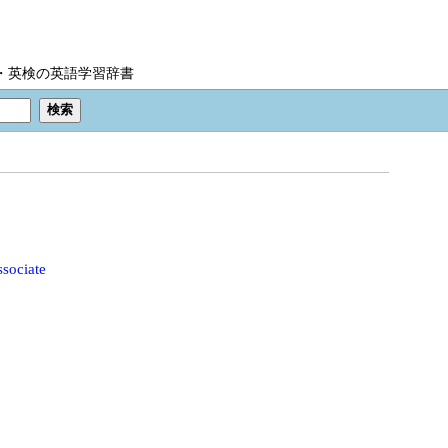
IC・英検の英語学習辞書
ssociate