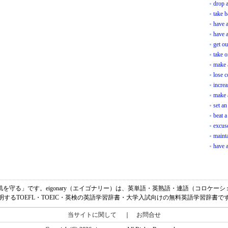
drop a
take b
have a
have a
get ou
take o
make 
lose 
increa
make 
set an
beat a
excus
mainta
have a
inの意味は、「肌を守る」です。eigonary（エイゴナリー）は、英単語・英熟語・連語（コ
明するTOEFL・TOEIC・英検の英語学習辞書・大学入試向けの無料英語学習辞書で
当サイトに関して
｜
お問合せ