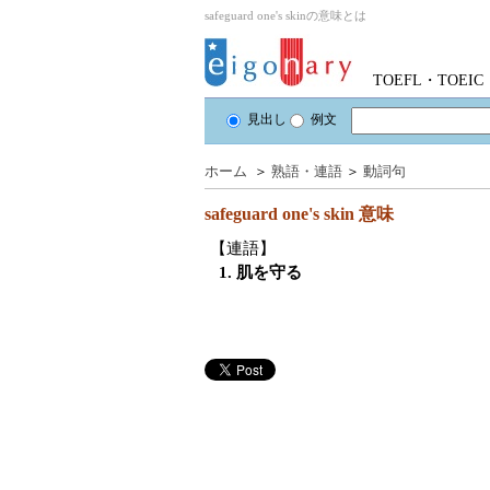
safeguard one's skinの意味とは
TOEFL・TOE
見出し
例文
ホーム
＞
熟語・連語
＞
動詞句
safeguard one's skin
意味
【連語】
1. 肌を守る