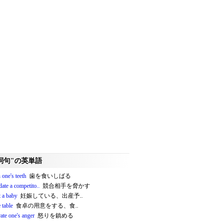
詞句"の英単語
 one's teeth
歯を食いしばる
date a competito..
競合相手を脅かす
t a baby
妊娠している、出産予..
e table
食卓の用意をする、食..
ate one's anger
怒りを鎮める