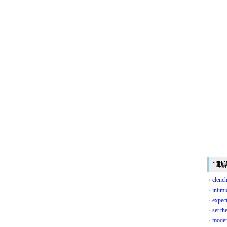
"動
clench
intimi
expec
set th
moder