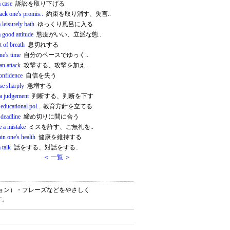
 case
訴訟を取り下げる
ack one's promis..
約束を取り消す、失言..
 leisurely bath
ゆっくり風呂に入る
 good attitude
態度がいい、立派な態..
t of breath
息切れする
ne's time
自分のペースでゆっく..
an attack
攻撃する、攻撃を加え..
confidence
自信を失う
se sharply
急増する
a judgement
判断する、判断を下す
 educational pol..
教育方針を立てる
 deadline
締め切りに間に合う
e a mistake
ミスを許す、ご無礼を..
in one's health
健康を維持する
 talk
話をする、対話をする..
＜ 一覧 ＞
ロケーション）・フレーズなどをやさしく
す。