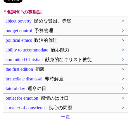
"名詞句"の英単語
abject poverty
惨めな貧困、赤貧
>
budget control
予算管理
>
political ethics
政治的倫理
>
ability to accommodate
適応能力
>
committed Christian
献身的なキリスト教徒
>
the first edition
初版
>
immediate dismissal
即時解雇
>
fateful day
運命の日
>
outlet for emotion
感情のはけ口
>
a matter of conscience
良心の問題
>
一覧