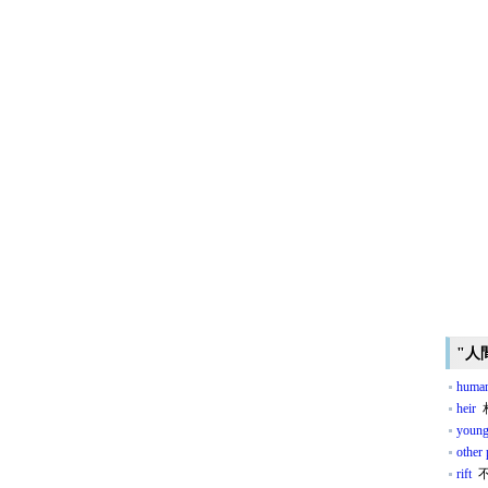
"人
human
heir
young
other 
rift
不