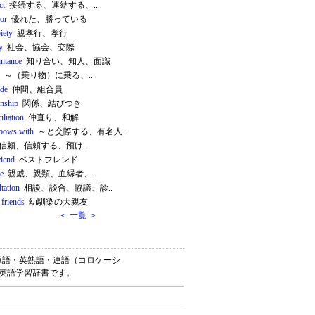
ct
接続する、連結する、..
ior
優れた、勝っている
piety
親孝行、孝行
y
社会、協会、交際
intance
知り合い、知人、面識
～（乗り物）に乗る、..
de
仲間、組合員
onship
関係、結びつき
iliation
仲直り、和解
lbows with
～と交際する、有名人..
信頼、信頼する、預け..
riend
ベストフレンド
ve
親戚、親類、血縁者、..
tation
相談、談合、協議、診..
 friends
幼馴染の大親友
＜ 一覧 ＞
は、英単語・英熟語・連語（コロケーシ
料英語学習辞書です。