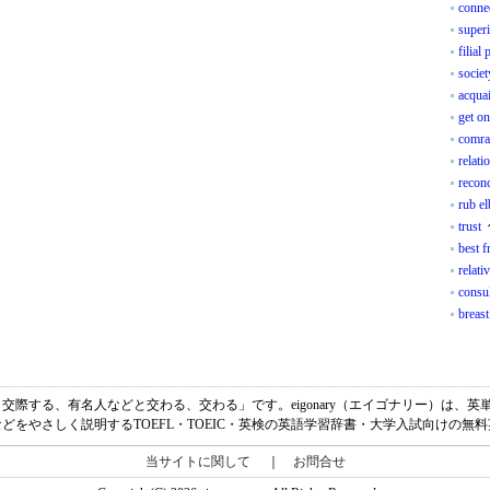
conne
super
filial 
societ
acqua
get on
comra
relati
reconc
rub e
trust
best f
relati
consul
breast
味は、「～と交際する、有名人などと交わる、交わる」です。eigonary（エイゴナリー）
どをやさしく説明するTOEFL・TOEIC・英検の英語学習辞書・大学入試向けの無
当サイトに関して
｜
お問合せ