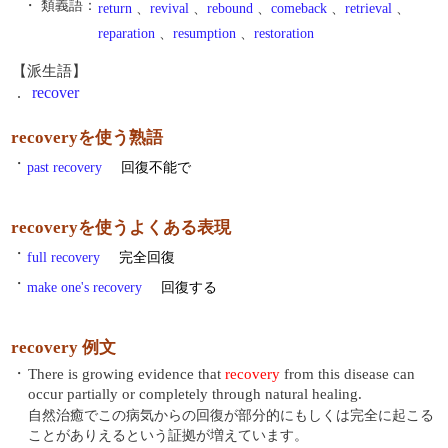
・ 類義語：
return
、
revival
、
rebound
、
comeback
、
retrieval
、
reparation
、
resumption
、
restoration
【派生語】
.
recover
recoveryを使う熟語
・
past recovery
回復不能で
recoveryを使うよくある表現
・
full recovery
完全回復
・
make one's recovery
回復する
recovery 例文
・
There is growing evidence that
recovery
from this disease can
occur partially or completely through natural healing.
自然治癒でこの病気からの回復が部分的にもしくは完全に起こる
ことがありえるという証拠が増えています。