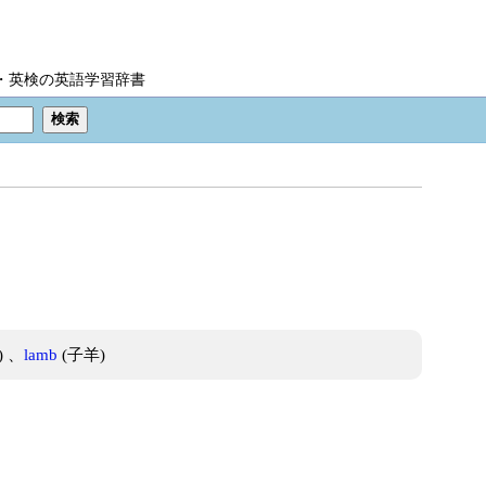
IC・英検の英語学習辞書
) 、
lamb
(子羊)