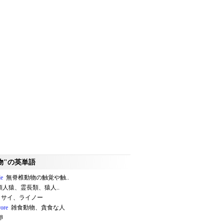
物"の英単語
le
無脊椎動物の触覚や触..
人猿、霊長類、猿人..
サイ、ライノー
ore
雑食動物、貪食な人
卵