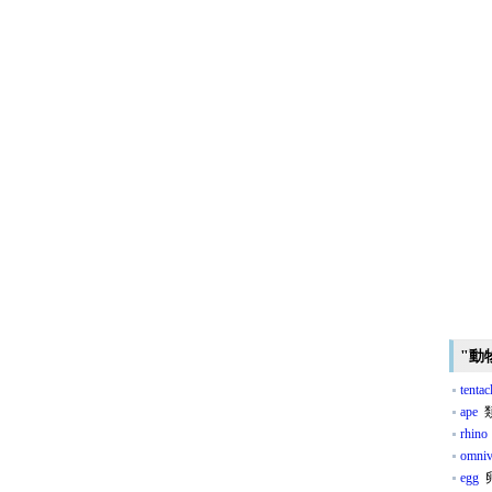
"動
tentac
ape
類
rhino
omniv
egg