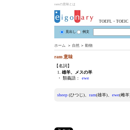
ramの意味とは
TOEFL・TOE
見出し
例文
ホーム
＞
自然
＞
動物
ram
意味
【名詞】
1.
雄羊、メスの羊
・ 類義語：
ewe
sheep
(ひつじ)、
ram
(雄羊)、
ewe
(雌羊