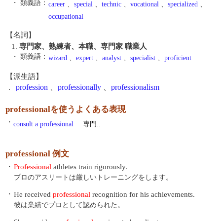
・ 類義語：
career
、
special
、
technic
、
vocational
、
specialized
、
occupational
【名詞】
1.
専門家、熟練者、本職、専門家 職業人
・ 類義語：
wizard
、
expert
、
analyst
、
specialist
、
proficient
【派生語】
.
profession
、
professionally
、
professionalism
professionalを使うよくある表現
・
consult a professional
専門..
professional 例文
・
Professional
athletes train rigorously.
プロのアスリートは厳しいトレーニングをします。
・
He received
professional
recognition for his achievements.
彼は業績でプロとして認められた。