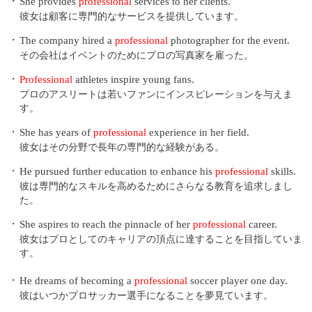
・
She provides
professional
services to her clients.
彼女は顧客に専門的なサービスを提供しています。
・
The company hired a
professional
photographer for the event.
その会社はイベントのためにプロの写真家を雇った。
・
Professional
athletes inspire young fans.
プロのアスリートは若いファンにインスピレーションを与えま
す。
・
She has years of
professional
experience in her field.
彼女はその分野で長年の専門的な経験がある。
・
He pursued further education to enhance his
professional
skills.
彼は専門的なスキルを高めるためにさらなる教育を追求しまし
た。
・
She aspires to reach the pinnacle of her
professional
career.
彼女はプロとしてのキャリアの頂点に達することを目指していま
す。
・
He dreams of becoming a
professional
soccer player one day.
彼はいつかプロサッカー選手になることを夢見ています。