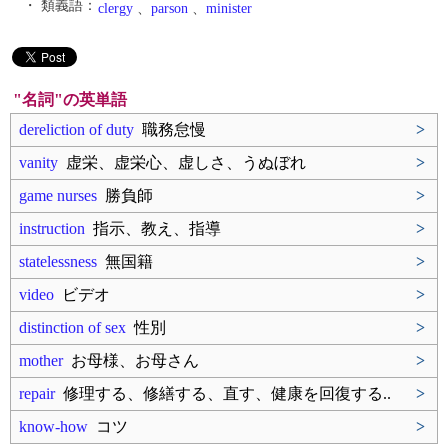
・ 類義語：
clergy
、
parson
、
minister
"名詞"の英単語
dereliction of duty
職務怠慢
>
vanity
虚栄、虚栄心、虚しさ、うぬぼれ
>
game nurses
勝負師
>
instruction
指示、教え、指導
>
statelessness
無国籍
>
video
ビデオ
>
distinction of sex
性別
>
mother
お母様、お母さん
>
repair
修理する、修繕する、直す、健康を回復する..
>
know-how
コツ
>