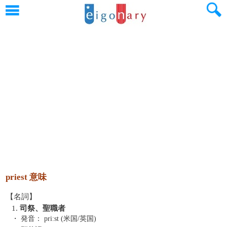
priest 意味
【名詞】
1.
司祭、聖職者
・ 発音：
priːst (米国/英国)