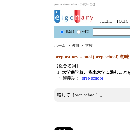
preparatory schoolの意味とは
TOEFL・TOE
見出し
例文
ホーム
＞
教育
＞
学校
preparatory school (prep school)
意味
【複合名詞】
1.
大学進学校、将来大学に進むこと
・ 類義語：
prep school
略して｛prep school｝。