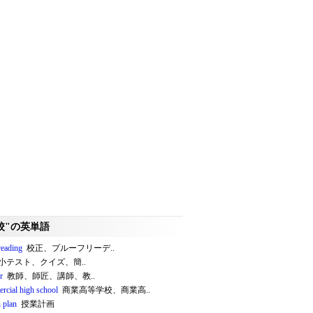
校"の英単語
reading
校正、プルーフリーデ..
小テスト、クイズ、簡..
r
教師、師匠、講師、教..
rcial high school
商業高等学校、商業高..
 plan
授業計画