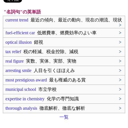
"名詞句"の英単語
current trend
最近の傾向、最近の動向、現在の潮流、現状
>
fuel-efficient car
低燃費車、燃費効率のよい車
>
optical illusion
錯視
>
tax relief
税の軽減、税金控除、減税
>
real figure
実数、実体、実部、実物
>
arresting smile
人目を引くほほえみ
>
most prestigious award
最も権威のある賞
>
municipal school
市立学校
>
expertise in chemistry
化学の専門知識
>
thorough analysis
徹底解析、徹底な解析
>
一覧