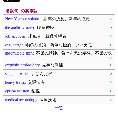
"名詞句"の英単語
New Year's resolution
新年の決意、新年の抱負
>
the auditory nerve
聴覚神経
>
job applicant
求職者、就職希望者
>
easy target
格好の標的、簡単な標的、いいカモ
>
indomitable spirit
不屈の精神、負けん気の精神、不屈の魂
>
exquisite embroidery
見事な刺繍
>
stagnant water
よどんだ水
>
heavy traffic
交通渋滞
>
optical illusion
錯視
>
medical technology
医療技術
>
一覧