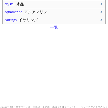
crystal
水晶
>
aquamarine
アクアマリン
>
earrings
イヤリング
>
一覧
eigonary（エイゴナリー）は、英単語・英熟語・連語（コロケーション）・フレーズなどをやさしく