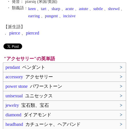
・ 発音：
píərsiŋ (米国/英国)
・ 類義語：
keen
、
tart
、
sharp
、
acute
、
astute
、
subtle
、
shrewd
、
earring
、
pungent
、
incisive
【派生語】
.
pierce
、
pierced
"アクセサリー"の英単語
pendant
ペンダント
>
accessory
アクセサリー
>
power stone
パワーストーン
>
unisexual
ユニセックス
>
jewelry
宝石類、宝石
>
diamond
ダイアモンド
>
headband
カチューシャ、ヘアバンド
>