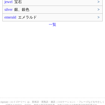
jewel
宝石
>
silver
銀、銀色
>
emerald
エメラルド
>
一覧
eigonary（エイゴナリー）は、英単語・英熟語・連語（コロケーション）・フレーズなどをやさしく