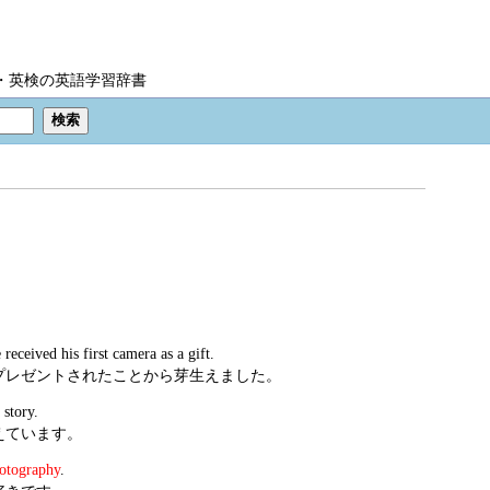
IC・英検の英語学習辞書
eceived his first camera as a gift.
プレゼントされたことから芽生えました。
story.
えています。
otography
.