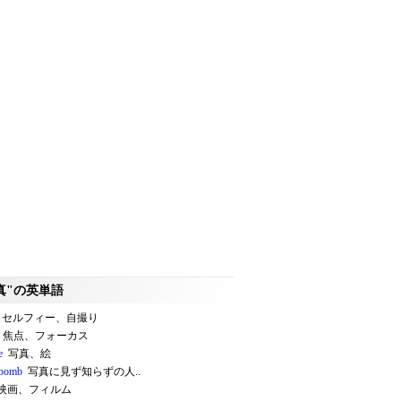
真"の英単語
セルフィー、自撮り
焦点、フォーカス
e
写真、絵
obomb
写真に見ず知らずの人..
映画、フィルム