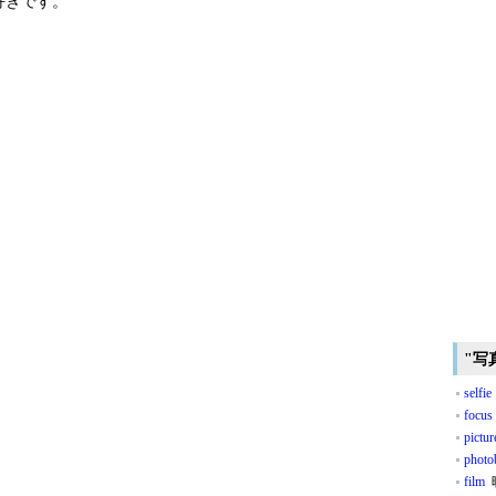
好きです。
"写
selfie
focus
pictur
phot
film