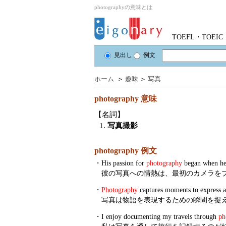
photographyの意味とは
TOEFL・TOE
見出し
例文
ホーム
＞
趣味
＞
写真
photography
意味
【名詞】
1.
写真撮影
photography 例文
・
His passion for
photography
began when he r
彼の写真への情熱は、最初のカメラを
・
Photography
captures moments to express a 
写真は物語を表現するための瞬間を捉
・
I enjoy documenting my travels through
ph