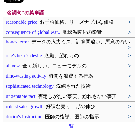
"名詞句"の英単語
reasonable price
お手頃価格、リーズナブルな価格
>
consequence of global war..
地球温暖化の影響
>
honest error
データの入力ミス、計算間違い、悪意のない..
>
one's heart's desire
念願、望むもの
>
all new
全く新しい、ニューモデルの
>
time-wasting activity
時間を浪費する行為
>
sophisticated technology
洗練された技術
>
undeniable fact
否定しがたい事実、紛れもない事実
>
robust sales growth
好調な売り上げの伸び
>
doctor's instruction
医師の指導、医師の指示
>
一覧