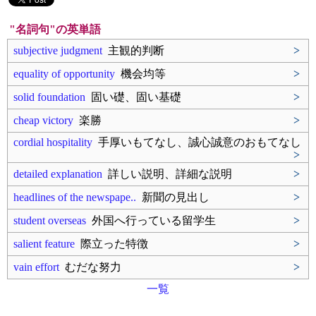
"名詞句"の英単語
subjective judgment
主観的判断
>
equality of opportunity
機会均等
>
solid foundation
固い礎、固い基礎
>
cheap victory
楽勝
>
cordial hospitality
手厚いもてなし、誠心誠意のおもてなし
>
detailed explanation
詳しい説明、詳細な説明
>
headlines of the newspape..
新聞の見出し
>
student overseas
外国へ行っている留学生
>
salient feature
際立った特徴
>
vain effort
むだな努力
>
一覧