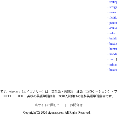
resti
strugg
sweat
fictit
patern
annua
sales
buildi
busin
human
non-f
Inc.
privat
busine
明細」です。eigonary（エイゴナリー）は、英単語・英熟語・連語（コロケーション
TOEFL・TOEIC・英検の英語学習辞書・大学入試向けの無料英語学習辞書です。
当サイトに関して
｜
お問合せ
Copyright(C) 2026 eigonary.com All Rights Reserved.