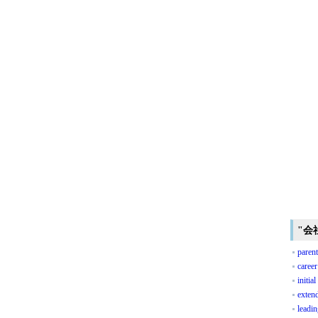
"会
parent
career
initial
exten
leadi