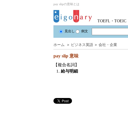
pay slipの意味とは
TOEFL・TOE
見出し
例文
ホーム
＞
ビジネス英語
＞
会社・企業
pay slip
意味
【複合名詞】
1.
給与明細