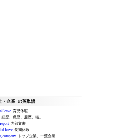
社・企業"の英単語
al leave
育児休暇
経歴、職歴、履歴、職..
 report
内部文書
ded leave
長期休暇
ng company
トップ企業、一流企業..