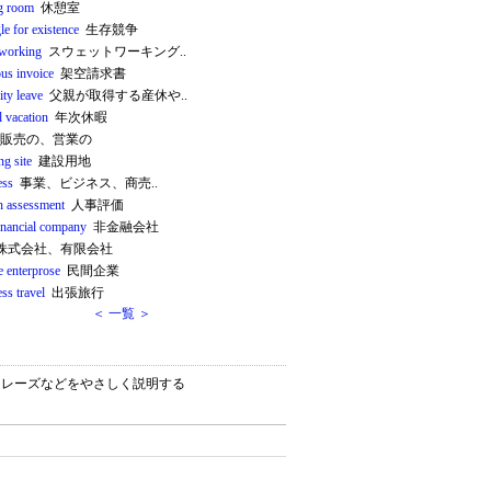
ng room
休憩室
le for existence
生存競争
working
スウェットワーキング..
ious invoice
架空請求書
ity leave
父親が取得する産休や..
l vacation
年次休暇
販売の、営業の
ng site
建設用地
ess
事業、ビジネス、商売..
 assessment
人事評価
inancial company
非金融会社
株式会社、有限会社
e enterprose
民間企業
ss travel
出張旅行
＜ 一覧 ＞
）・フレーズなどをやさしく説明する