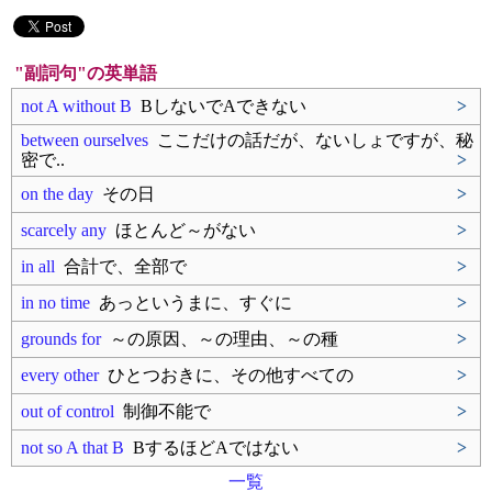
"副詞句"の英単語
not A without B
BしないでAできない
>
between ourselves
ここだけの話だが、ないしょですが、秘
密で..
>
on the day
その日
>
scarcely any
ほとんど～がない
>
in all
合計で、全部で
>
in no time
あっというまに、すぐに
>
grounds for
～の原因、～の理由、～の種
>
every other
ひとつおきに、その他すべての
>
out of control
制御不能で
>
not so A that B
BするほどAではない
>
一覧