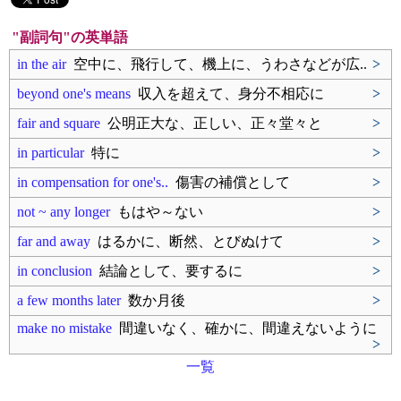
"副詞句"の英単語
in the air
空中に、飛行して、機上に、うわさなどが広..
>
beyond one's means
収入を超えて、身分不相応に
>
fair and square
公明正大な、正しい、正々堂々と
>
in particular
特に
>
in compensation for one's..
傷害の補償として
>
not ~ any longer
もはや～ない
>
far and away
はるかに、断然、とびぬけて
>
in conclusion
結論として、要するに
>
a few months later
数か月後
>
make no mistake
間違いなく、確かに、間違えないように
>
一覧