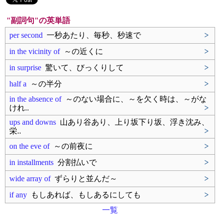
"副詞句"の英単語
per second
一秒あたり、毎秒、秒速で
>
in the vicinity of
～の近くに
>
in surprise
驚いて、びっくりして
>
half a
～の半分
>
in the absence of
～のない場合に、～を欠く時は、～がな
けれ..
>
ups and downs
山あり谷あり、上り坂下り坂、浮き沈み、
栄..
>
on the eve of
～の前夜に
>
in installments
分割払いで
>
wide array of
ずらりと並んだ～
>
if any
もしあれば、もしあるにしても
>
一覧