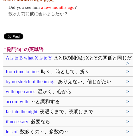
・
Did you see him
a few months ago
?
数ヶ月前に彼に会いましたか？
"副詞句"の英単語
A is to B what X is to Y
AとBの関係はXとYの関係と同じだ
>
from time to time
時々、時として、折々
>
by no stretch of the imag..
ありえない、信じがたい
>
with open arms
温かく、心から
>
accord with
～と調和する
>
far into the night
夜遅くまで、夜明けまで
>
if necessary
必要なら
>
lots of
数多くの～、多数の～
>