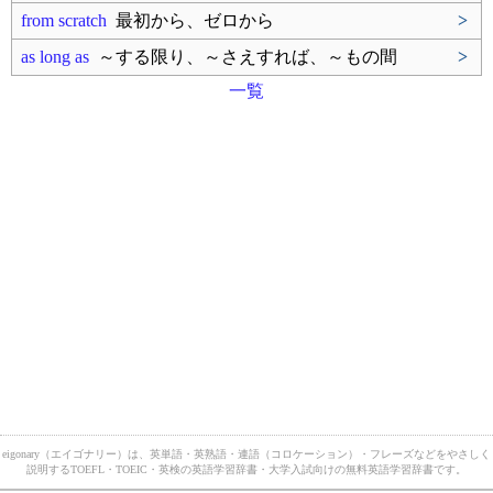
from scratch
最初から、ゼロから
>
as long as
～する限り、～さえすれば、～もの間
>
一覧
eigonary（エイゴナリー）は、英単語・英熟語・連語（コロケーション）・フレーズなどをやさしく
説明するTOEFL・TOEIC・英検の英語学習辞書・大学入試向けの無料英語学習辞書です。