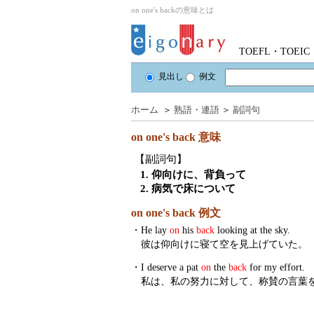
on one's backの意味とは
TOEFL・TOE
見出し
例文
ホーム
＞
熟語・連語
＞
副詞句
on one's back
意味
【副詞句】
1. 仰向けに、背負って
2. 病気で床について
on one's back 例文
・
He lay
on
his
back
looking at the sky.
彼は仰向けに寝て空を見上げていた。
・
I deserve a pat
on
the
back
for my effort.
私は、私の努力に対して、称賛の言葉