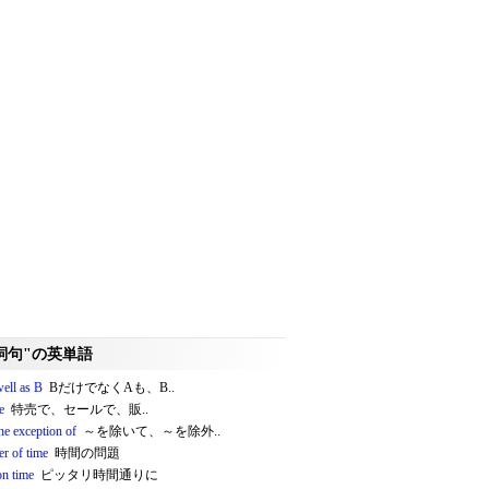
詞句"の英単語
well as B
BだけでなくAも、B..
e
特売で、セールで、販..
he exception of
～を除いて、～を除外..
er of time
時間の問題
on time
ピッタリ時間通りに