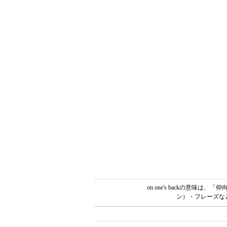
on one's backの意
ン）・フレーズな