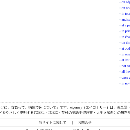
on ed
on on
in tota
and s
at a p
in pri
in cha
on th
at od
in one
at last
not so
all th
once 
in no 
味は、「仰向けに、背負って、病気で床について」です。eigonary（エイゴナリー）は、英
どをやさしく説明するTOEFL・TOEIC・英検の英語学習辞書・大学入試向けの無料
当サイトに関して
｜
お問合せ