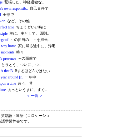
ge
緊張した、神経過敏な..
e's own responsib..
自己責任で
l
全部で
o on
など、その他
erfect time
ちょうどいい時に
nciple
主に、主として、原則..
rge of
～の担当の、～を担当..
e way home
家に帰る途中に、帰宅..
d moments
時々
's presence
～の面前で
とうとう、ついに、つ..
 A that B
BするほどAではない
e year around [r..
一年中
upon a time
昔々、昔
time
あっというまに、すぐ..
＜ 一覧 ＞
単語・英熟語・連語（コロケーショ
英語学習辞書です。