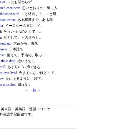
te of
～にも関わらず
one's own heart
思いどおりの、気に入..
mbination with
～と結合して、～と組..
ertain extent
ある程度まで、ある程..
ter
イースターの日に、イ..
ch
そういうものとして、..
rm
形として、～の形をし..
 long ago
大昔から、古来
panese
日本語で
erve
備えて、予備の、取っ..
 these days
近いうちに
to B
あまりにAでBできな..
s ever lived
今までにないほど～で..
low
次にあるように、以下..
ut omission
漏れなく
＜ 一覧 ＞
ー）は、英単語・英熟語・連語（コロケ
無料英語学習辞書です。