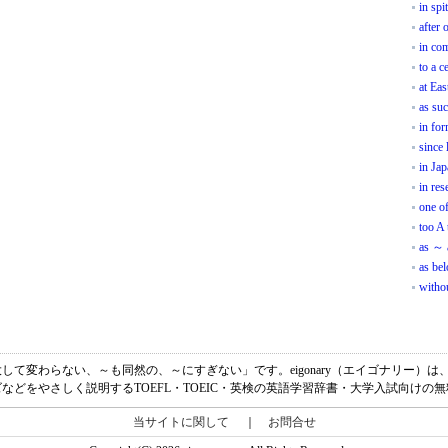
in spi
after 
in co
to a c
at Eas
as su
in fo
since
in Ja
in res
one of
too A 
as ～ a
as be
witho
は、「～と大して変わらない、～も同然の、～にすぎない」です。eigonary（エイゴナリ
などをやさしく説明するTOEFL・TOEIC・英検の英語学習辞書・大学入試向けの
当サイトに関して
｜
お問合せ