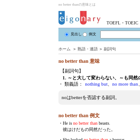
no better thanの意味とは
TOEFL・TOE
見出し
例文
ホーム
＞
熟語・連語
＞
副詞句
no better than
意味
【副詞句】
1. ～と大して変わらない、～も同
・ 類義語：
nothing but
、
no more than
noはbetterを否認する副詞。
no better than 例文
・
He is
no better than
beasts.
彼はけだもの同然だった。
・
She looked
no better than
a beggar.