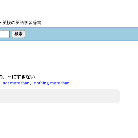
IC・英検の英語学習辞書
然の、～にすぎない
、
not more than
、
nothing more than