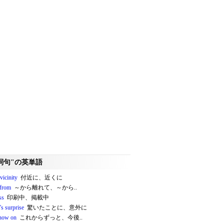
詞句"の英単語
 vicinity
付近に、近くに
from
～から離れて、～から..
ss
印刷中、掲載中
's surprise
驚いたことに、意外に
now on
これからずっと、今後..