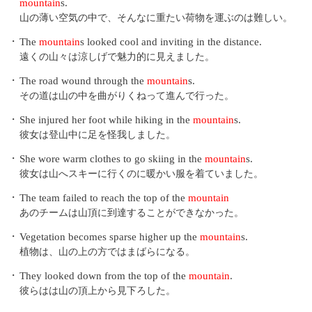
mountain
s.
山の薄い空気の中で、そんなに重たい荷物を運ぶのは難しい。
・
The
mountain
s looked cool and inviting in the distance.
遠くの山々は涼しげで魅力的に見えました。
・
The road wound through the
mountain
s.
その道は山の中を曲がりくねって進んで行った。
・
She injured her foot while hiking in the
mountain
s.
彼女は登山中に足を怪我しました。
・
She wore warm clothes to go skiing in the
mountain
s.
彼女は山へスキーに行くのに暖かい服を着ていました。
・
The team failed to reach the top of the
mountain
あのチームは山頂に到達することができなかった。
・
Vegetation becomes sparse higher up the
mountain
s.
植物は、山の上の方ではまばらになる。
・
They looked down from the top of the
mountain
.
彼らはは山の頂上から見下ろした。