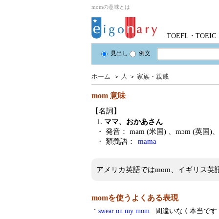
momの意味とは
TOEFL・TOE
見出し
例文
ホーム
＞
人
＞
家族・親戚
mom
意味
【名詞】
1.
ママ、おかあさん
・ 発音：
mam (米国) 、mɔm (英国)
・ 類義語：
mama
アメリカ英語ではmom、イギリス英語
momを使うよくある表現
・
swear on my mom
間違いなく本当です