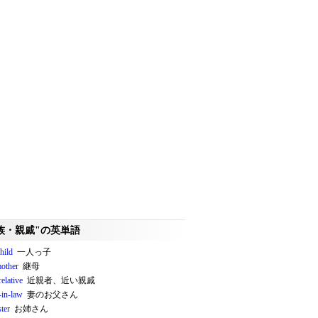
族・親戚"の英単語
hild
一人っ子
mother
継母
relative
近親者、近い親戚
‐in‐law
妻のお父さん
ster
お姉さん