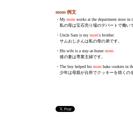
mom 例文
・
My
mom
works at the department store in 
私の母は宝石売り場のデパートで働い
・
Uncle Sam is my
mom
's brother.
サムおじさんは私の母の弟です。
・
His wife is a stay-at-home
mom
.
彼の妻は専業主婦です。
・
The boy helped his
mom
bake cookies in th
少年は母親が台所でクッキーを焼くの