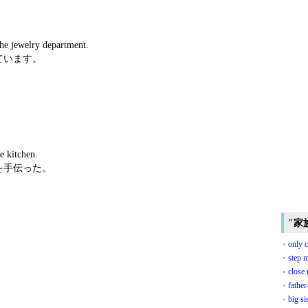
the jewelry department.
ています。
e kitchen.
を手伝った。
"家
only c
step 
close 
father
big si