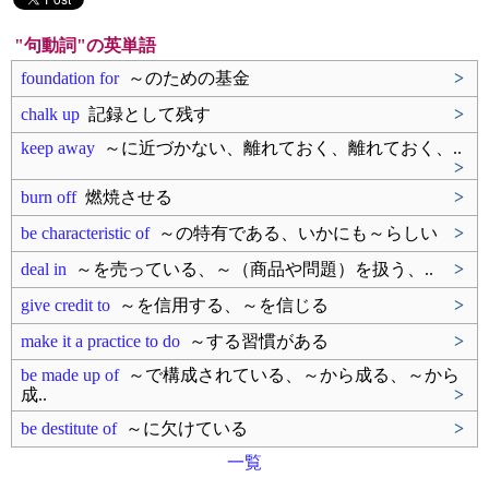
"句動詞"の英単語
foundation for
～のための基金
>
chalk up
記録として残す
>
keep away
～に近づかない、離れておく、離れておく、..
>
burn off
燃焼させる
>
be characteristic of
～の特有である、いかにも～らしい
>
deal in
～を売っている、～（商品や問題）を扱う、..
>
give credit to
～を信用する、～を信じる
>
make it a practice to do
～する習慣がある
>
be made up of
～で構成されている、～から成る、～から
成..
>
be destitute of
～に欠けている
>
一覧