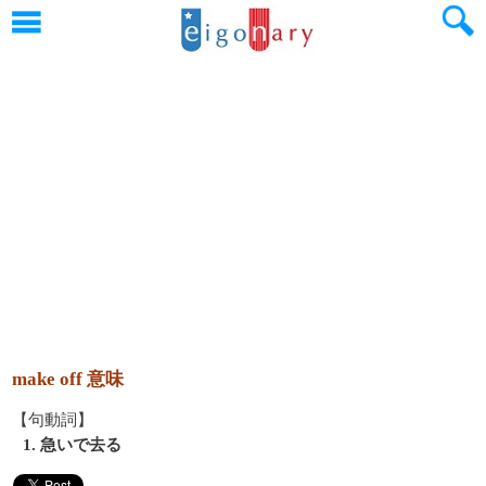
make off 意味
【句動詞】
1. 急いで去る