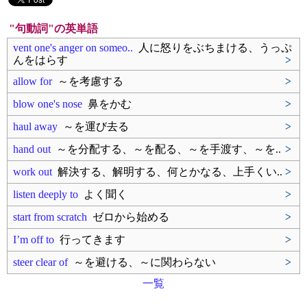
"句動詞"の英単語
vent one's anger on someo..
人に怒りをぶちまける、うっぷ
んをはらす
>
allow for
～を考慮する
>
blow one's nose
鼻をかむ
>
haul away
～を運び去る
>
hand out
～を分配する、～を配る、～を手渡す、～を..
>
work out
解決する、解明する、何とかなる、上手くい..
>
listen deeply to
よく聞く
>
start from scratch
ゼロから始める
>
I’m off to
行ってきます
>
steer clear of
～を避ける、～に関わらない
>
一覧