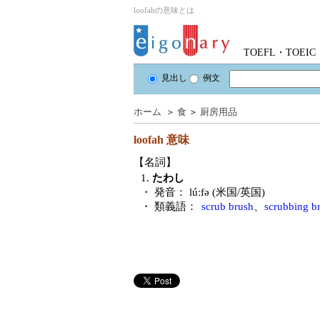
loofahの意味とは
TOEFL・TOE
見出し
例文
ホーム
＞
食
＞
厨房用品
loofah
意味
【名詞】
1.
たわし
・ 発音：
lúːfə (米国/英国)
・ 類義語：
scrub brush
、
scrubbing b