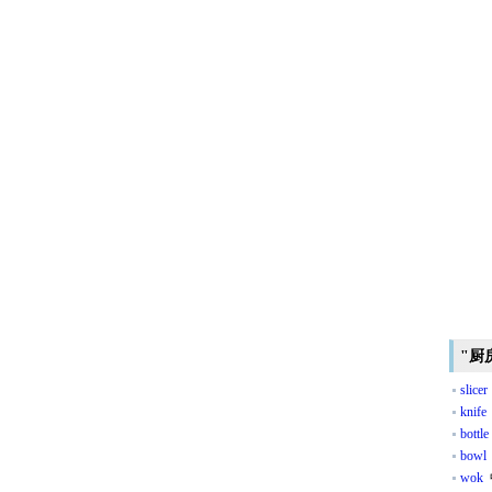
"厨
slicer
knife
bottle
bowl
wok