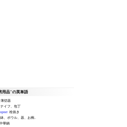
房用品"の英単語
薄切器
ナイフ、包丁
 opner
栓抜き
鉢、ボウル、器、お椀..
中華鍋