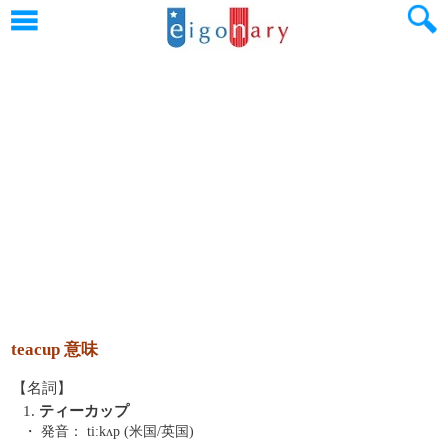
teacup 意味
【名詞】
1.
ティーカップ
・ 発音：
ti:kʌp (米国/英国)