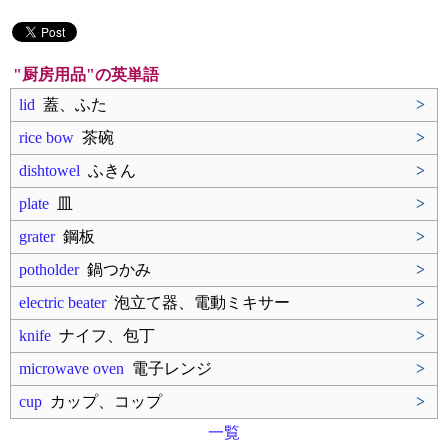
"厨房用品"の英単語
lid
蓋、ふた
>
rice bow
茶碗
>
dishtowel
ふきん
>
plate
皿
>
grater
鋼板
>
potholder
鍋つかみ
>
electric beater
泡立て器、電動ミキサー
>
knife
ナイフ、包丁
>
microwave oven
電子レンジ
>
cup
カップ、コップ
>
一覧