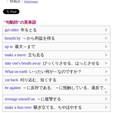
・ 類義語：
fulminate
"句動詞"の英単語
get older
年をとる
>
benefit by
～から利益を得る
>
up to
最大～まで
>
make a move
立ち去る
>
take one's breath away
びっくりさせる、はっとさせる
>
What on earth
いったい何が～なのですか？
>
cut back
刈り込む、短くする
>
be against
～に反対である、～に抵触している、違反で..
>
revenge oneself on
～に復讐する
>
make a fuss over
騒ぎ立てる、ちやほやする
>