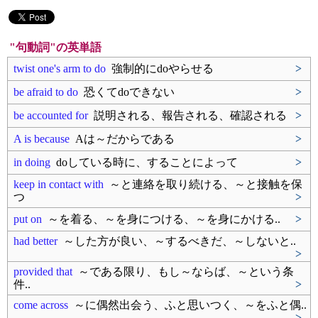
"句動詞"の英単語
twist one's arm to do
強制的にdoやらせる
>
be afraid to do
恐くてdoできない
>
be accounted for
説明される、報告される、確認される
>
A is because
Aは～だからである
>
in doing
doしている時に、することによって
>
keep in contact with
～と連絡を取り続ける、～と接触を保
つ
>
put on
～を着る、～を身につける、～を身にかける..
>
had better
～した方が良い、～するべきだ、～しないと..
>
provided that
～である限り、もし～ならば、～という条
件..
>
come across
～に偶然出会う、ふと思いつく、～をふと偶..
>