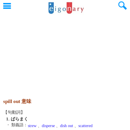
spill out 意味
【句動詞】
1. ばらまく
・ 類義語：
strew
、
disperse
、
dish out
、
scattered