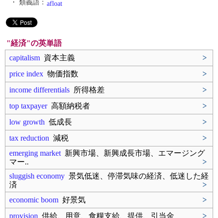
・ 類義語：
afloat
"経済"の英単語
capitalism
資本主義
>
price index
物価指数
>
income differentials
所得格差
>
top taxpayer
高額納税者
>
low growth
低成長
>
tax reduction
減税
>
emerging market
新興市場、新興成長市場、エマージング
マー..
>
sluggish economy
景気低迷、停滞気味の経済、低迷した経
済
>
economic boom
好景気
>
provision
供給、用意、食糧支給、提供、引当金
>